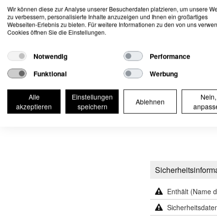
Kataloge & Merchandising
Wir können diese zur Analyse unserer Besucherdaten platzieren, um unsere W
zu verbessern, personalisierte Inhalte anzuzeigen und Ihnen ein großartiges
Abverkauf
Webseiten-Erlebnis zu bieten. Für weitere Informationen zu den von uns verwe
Cookies öffnen Sie die Einstellungen.
Reinigung
Kunststoffpflege
Notwendig
Performance
Metallpflege
Lederpflege
Funktional
Werbung
Wachse
Alle
Einstellungen
Nein,
Professionelle Anwendung
Ablehnen
akzeptieren
speichern
anpass
Sicherheitsinform
Enthält (Name de
Sicherheitsdatenb