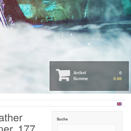
Autopflege
Boots- und Wohnmobilpflege
Motorradpflege
Kataloge & Merchandising
Abverkauf
Artikel
0
Reinigung
Summe
0.00
Kunststoffpflege
Metallpflege
Lederpflege
Wachse
Professionelle Anwendung
ather
Suche
ner, 177