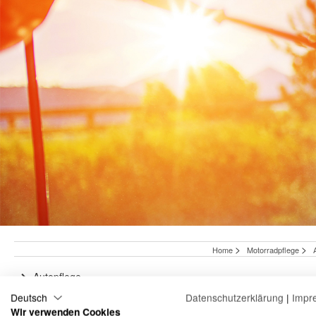
>
>
Home
Motorradpflege
Autopflege
Boots- und Wohnmobilpflege
Deutsch
Datenschutzerklärung
|
Impr
Wir verwenden Cookies
Motorradpflege