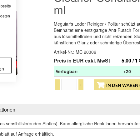
ml
ebseite
ndeten
Meguiar‘s Leder Reiniger / Politur schützt
Beinhaltet eine einzigartige Anti-Rutsch Fo
aus lösemittelfreien und nicht reizenden Sto
künstlichen Glanz oder schmierige Überrest
Artikel-Nr.:
MC 20306
Preis in EUR exkl. MwSt
5.00 / 1
en
Verfügbar:
>20
-
+
IN DEN WAREN
ationen
s sensibilisierenden Stoffes). Kann allergische Reaktionen hervorrufe
latt auf Anfrage erhältlich.