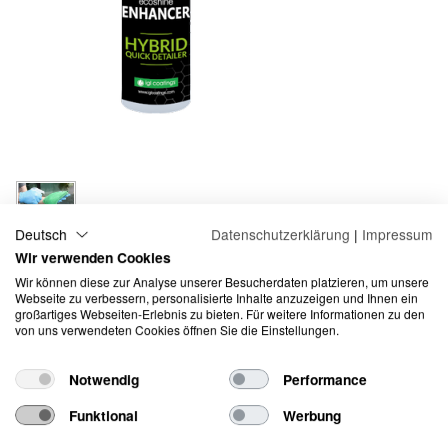
Deutsch
Datenschutzerklärung
|
Impressum
Wir verwenden Cookies
IGL Ecoshine Enhancer -
Wir können diese zur Analyse unserer Besucherdaten platzieren, um unsere
Webseite zu verbessern, personalisierte Inhalte anzuzeigen und Ihnen ein
Lackpflegespray, 500 ml
großartiges Webseiten-Erlebnis zu bieten. Für weitere Informationen zu den
von uns verwendeten Cookies öffnen Sie die Einstellungen.
Ecoshine Enhancer ist eine wasserbasierte, VOC-freie
Notwendig
Performance
Nanotechnologie-Hybrid-Schnell- Reinigungsformulierung mit
hervorragender dauerhafter hydrophober und glanzsteigernder
Funktional
Werbung
Wirkung, die sicher auf alle Teilen Ihres Fahrzeugs aufgetragen