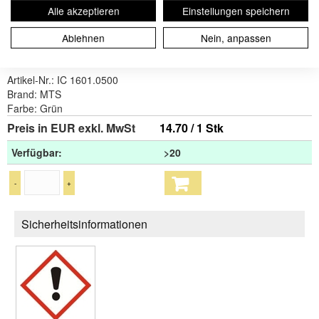
werden kann. Es schafft eine geschützte Oberfläche, die glatt und
Alle akzeptieren
Einstellungen speichern
glänzend ist. Ecoshine Enhancer kann verwendet werden, wenn
das Fahrzeug trocken ist oder wenn es nach einer Wäsche noch
Ablehnen
Nein, anpassen
nass ist. Bei Anwendung nach der Wäsche unterstützt er die
Trocknung.
Artikel-Nr.:
IC 1601.0500
Brand:
MTS
Farbe:
Grün
Preis in EUR exkl. MwSt
14.70 / 1 Stk
Verfügbar:
>20
-
+
Sicherheitsinformationen