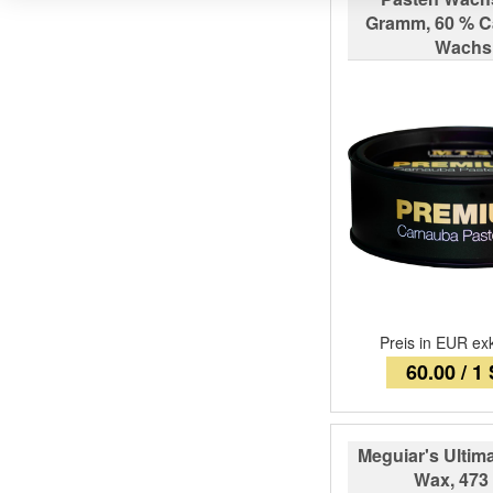
Gramm, 60 % C
Wachs
Preis in EUR ex
60.00 / 1
Meguiar's Ultima
Wax, 473