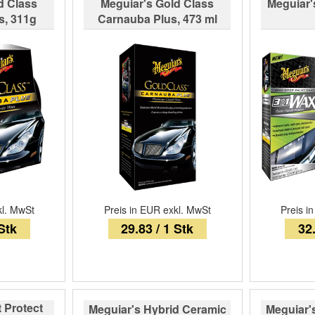
d Class
Meguiar's Gold Class
Meguiar'
s, 311g
Carnauba Plus, 473 ml
kl. MwSt
Preis in EUR exkl. MwSt
Preis i
 Stk
29.83 / 1 Stk
32.
 Protect
Meguiar's Hybrid Ceramic
Meguiar'