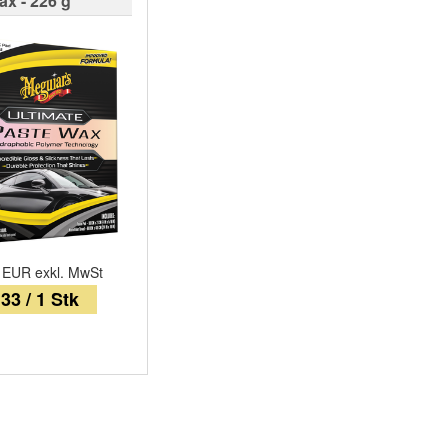
x - 226 g
n EUR exkl. MwSt
33 / 1 Stk