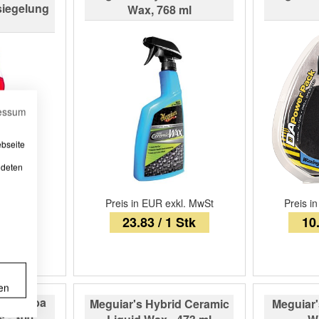
siegelung
Wax, 768 ml
essum
ebseite
ndeten
Preis in EUR exkl. MwSt
Preis i
kl. MwSt
23.83 / 1 Stk
10.
 Stk
en
Carnauba
Meguiar's Hybrid Ceramic
Meguiar'
 - 300