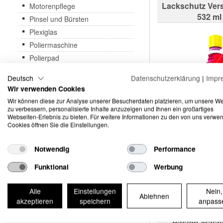
Lackschutz Ver
Motorenpflege
532 ml
Pinsel und Bürsten
Plexiglas
Poliermaschine
Polierpad
Polituren
Deutsch
Datenschutzerklärung
|
Impr
Reifenpflege
Wir verwenden Cookies
Staub & Schnee
Wir können diese zur Analyse unserer Besucherdaten platzieren, um unsere W
zu verbessern, personalisierte Inhalte anzuzeigen und Ihnen ein großartiges
Taschen
Webseiten-Erlebnis zu bieten. Für weitere Informationen zu den von uns verwe
Teppich & Polster
Cookies öffnen Sie die Einstellungen.
Wachse & Versiegelungen
Polieraufsatz
Notwendig
Performance
Preis in EUR ex
10.00 / 1
Boots- und Wohnmobilpflege
Funktional
Werbung
Motorradpflege
Professionelle Anwendung
Alle
Einstellungen
Nein,
Ablehnen
akzeptieren
speichern
anpass
MTS Premium 
Pasten Wachs