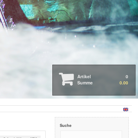
Autopflege
2026 Neue Produkte
2025 Neue Produkte
2024 Neue Produkte
Abverkauf
Allzweck- und Insektenentferner
Artikel
0
Cabriolet Pflege
Summe
0.00
Fahrzeugwäsche
Felgenreinigung
Geruchsentfernung
Glas
Kataloge & Merchandising
Kunststoff - Aussen
Kunststoff - Innen
Suche
Komplettset's und Kit's
Lackreinigung