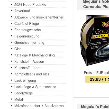
Meguiar's Gol
2024 Neue Produkte
Carnauba Plu
Abverkauf
Allzweck- und Insektenentferner
Cabriolet Pflege
Fahrzeugwäsche
Felgenreinigung
Geruchsentfernung
Glas
Kataloge & Merchandising
Kunststoff - Aussen
Kunststoff - Innen
Preis in EUR ex
Komplettset's und Kit's
29.83 / 1
Lackreinigung
Lackpflege & Sprühwachse
Lederpflege
Metall
Mikrofasertücher & Applikatoren
Meguiar's Paint