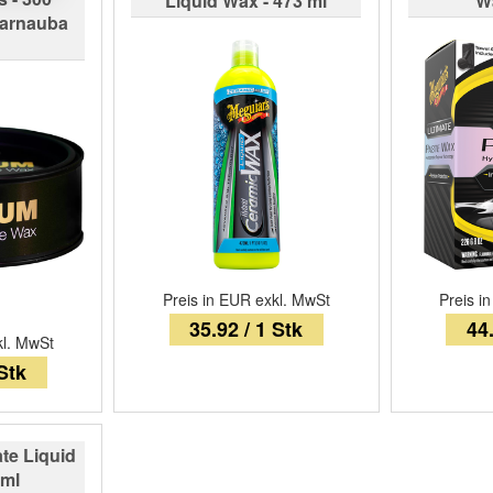
Liquid Wax - 473 ml
Wa
arnauba
Preis in EUR exkl. MwSt
Preis i
35.92 / 1 Stk
44.
kl. MwSt
 Stk
te Liquid
 ml