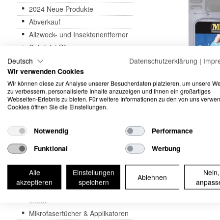
2024 Neue Produkte
Abverkauf
Allzweck- und Insektenentferner
Cabriolet Pflege
Fahrzeugwäsche
Deutsch
Datenschutzerklärung
|
Impr
Wir verwenden Cookies
Felgenreinigung
Wir können diese zur Analyse unserer Besucherdaten platzieren, um unsere W
Geruchsentfernung
zu verbessern, personalisierte Inhalte anzuzeigen und Ihnen ein großartiges
Glas
Webseiten-Erlebnis zu bieten. Für weitere Informationen zu den von uns verwe
Cookies öffnen Sie die Einstellungen.
Kataloge & Merchandising
Kunststoff - Aussen
Notwendig
Performance
Kunststoff - Innen
Funktional
Werbung
Komplettset's und Kit's
Lackreinigung
Alle
Einstellungen
Nein,
Lackpflege & Sprühwachse
Ablehnen
akzeptieren
speichern
anpass
Lederpflege
Metall
Mikrofasertücher & Applikatoren