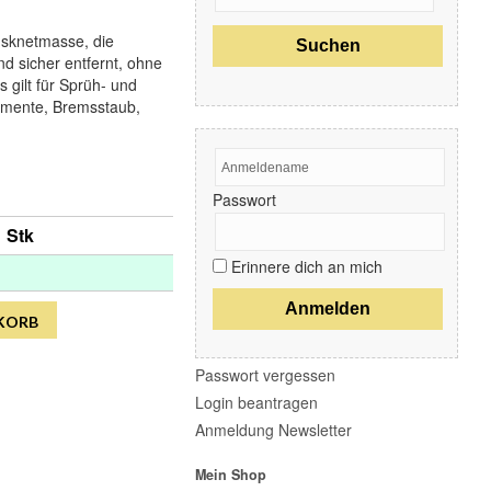
Lackpflege & Sprühwachse
Lederpflege
gsknetmasse, die
Metall
 sicher entfernt, ohne
Mikrofasertücher & Applikatoren
 gilt für Sprüh- und
Motorenpflege
emente, Bremsstaub,
Pinsel und Bürsten
Plexiglas
Poliermaschine
Polierpad
Passwort
Polituren
Reifenpflege
1 Stk
Staub & Schnee
Erinnere dich an mich
Taschen
Teppich & Polster
Wachse & Versiegelungen
KORB
Polieraufsatz
Passwort vergessen
Boots- und Wohnmobilpflege
Login beantragen
Motorradpflege
Anmeldung Newsletter
Professionelle Anwendung
Mein Shop