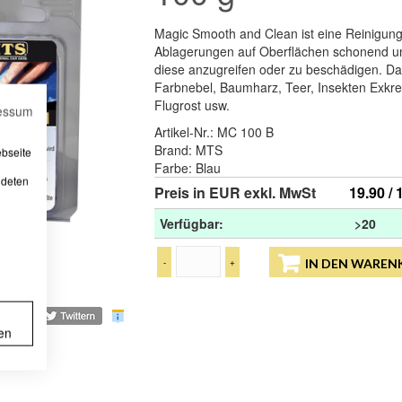
Magic Smooth and Clean ist eine Reinigun
Ablagerungen auf Oberflächen schonend und
diese anzugreifen oder zu beschädigen. Das
Farbnebel, Baumharz, Teer, Insekten Exkr
Flugrost usw.
essum
Artikel-Nr.:
MC 100 B
Brand:
MTS
ebseite
Farbe:
Blau
ndeten
Preis in EUR exkl. MwSt
19.90 / 
Verfügbar:
>20
-
+
IN DEN WAREN
en