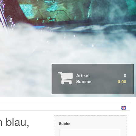
Autopflege
2026 Neue Produkte
2025 Neue Produkte
2024 Neue Produkte
Abverkauf
Allzweck- und Insektenentferner
Artikel
0
Cabriolet Pflege
Summe
0.00
Fahrzeugwäsche
Felgenreinigung
Geruchsentfernung
Glas
Kataloge & Merchandising
Kunststoff - Aussen
 blau,
Kunststoff - Innen
Suche
Komplettset's und Kit's
Lackreinigung